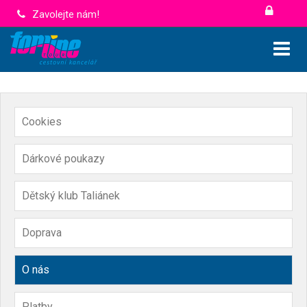
Zavolejte nám!
Cookies
Dárkové poukazy
Dětský klub Taliánek
Doprava
O nás
Platby