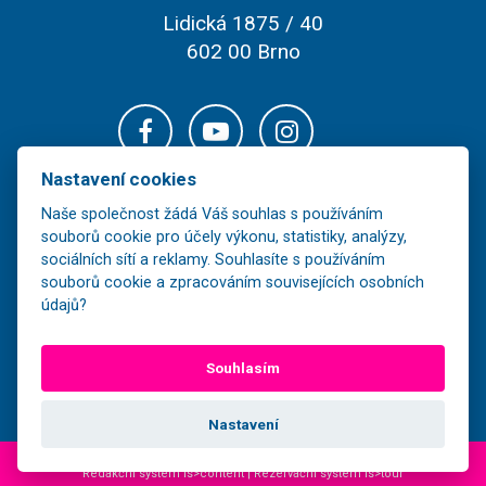
Lidická 1875 / 40
602 00 Brno
Nastavení cookies
Naše společnost žádá Váš souhlas s používáním
souborů cookie pro účely výkonu, statistiky, analýzy,
sociálních sítí a reklamy. Souhlasíte s používáním
souborů cookie a zpracováním souvisejících osobních
údajů?
Veškerý obsah těchto stránek je majetkem společnosti FOR-LINE TOUR,
Souhlasím
s.r.o. a jeho další šíření bez souhlasu vlastníka je nezákonné.
Nastavení
2026 © FOR-LINE tour s.r.o., Všechna práva vyhrazena | Realizace MagicWare |
Redakční systém is>content | Rezervační systém is>tour