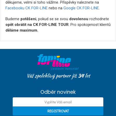
děkujeme, velmi si toho vážíme. Příspěvky naleznete na
Facebooku CK FOR-LINE
nebo na
Google CK FOR-LINE
.
Budeme
potěšeni
, pokud se se svou
dovolenou
rozhodnete
opět obrátit na CK FOR-LINE TOUR
. Pro spokojenost klientů
děláme maximum.
Váš spolehlivý partner již
34
let
Odběr novinek