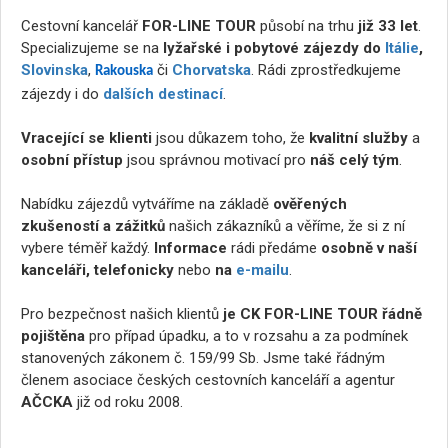
Cestovní kancelář
FOR-LINE TOUR
působí na trhu
již 33 let
.
Specializujeme se na
lyžařské i pobytové zájezdy do
Itálie
,
Slovinska
,
či
Chorvatska
. Rádi zprostředkujeme
Rakouska
zájezdy i do
dalších destinací
.
Vracející se klienti
jsou důkazem toho, že
kvalitní služby
a
osobní přístup
jsou správnou motivací pro
náš celý tým
.
Nabídku zájezdů vytváříme na základě
ověřených
zkušeností a zážitků
našich zákazníků a věříme, že si z ní
vybere téměř každý.
Informace
rádi předáme
osobně v naší
kanceláři, telefonicky
nebo
na
e-mailu
.
Pro bezpečnost našich klientů
je CK FOR-LINE TOUR řádně
pojištěna
pro případ úpadku, a to v rozsahu a za podmínek
stanovených zákonem č. 159/99 Sb. Jsme také řádným
členem asociace českých cestovních kanceláří a agentur
AČCKA
již od roku 2008.