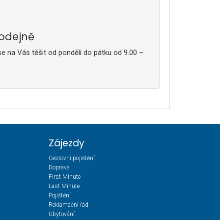
rodejně
e na Vás těšit od pondělí do pátku od 9.00 –
Zájezdy
Cestovní pojištění
Doprava
First Minute
Last Minute
Pojištění
Reklamační řád
Ubytování