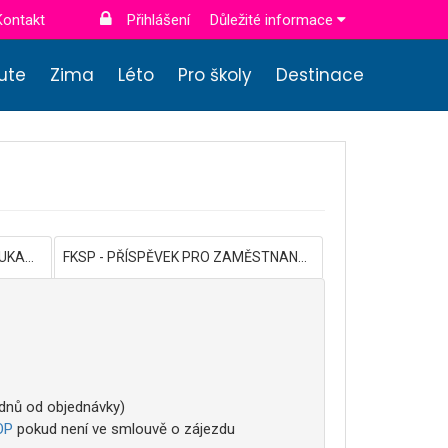
Kontakt
Přihlášení
Důležité informace
nute
Zima
Léto
Pro školy
Destinace
DÁRKOVÉ POUKAZY
FKSP - PŘÍSPĚVEK PRO ZAMĚSTNANCE
 dnů od objednávky)
OP
pokud není ve smlouvě o zájezdu