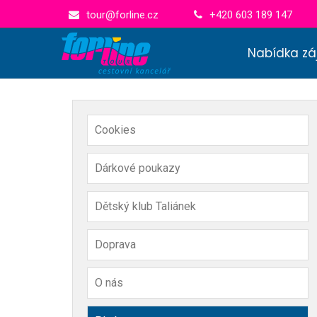
tour@forline.cz
+420 603 189 147
Nabídka zá
Cookies
Dárkové poukazy
Dětský klub Taliánek
Doprava
O nás