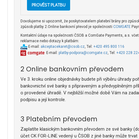
Dovolujeme si upozornit, že poskytovatelem platební brány pro způsob
způsob platby 2.Online bankovní převod je společnosti
COMGATE
Paym
Kontaktní údaje na společnosti ČSOB a ComGate Payments, a.s. včetně
reklamace nebo dotazy k platbám:
E-mail:
akceptacekaret@csob.cz
, Tel:
+420 495 800 116
E-mail:
platby-podpora@comgate.cz
, Tel:
+420 228 22
Online bankovním převodem
Ve 3. kroku online objednávky budete při výběru úhrady p
bankovnictví své banky s připraveným a předvyplněným př
o provedené úhradě. V nejbližší možné době Vám na zadan
podpisu a její kontrole.
Platebním převodem
Zaplatíte klasickým bankovním převodem ze své banky (dov
účet CK FOR-LINE vedený u ČSOB z jiné banky může trvat 