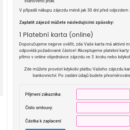
stanoveno jinak.
V případě nákupu zájezdu méně jak 30 dní před odjezdem zp
Zaplatit zájezd můžete následujícími způsoby:
Platební karta (online)
Doporučujeme nejprve ověřit, zda Vaše karta má aktivní mož
odpovídá požadované částce! Akceptujeme platební karty
přímo v online objednávce zájezdu ve 3. kroku nebo kdykol
Zde můžete provést kdykoliv platbu Vašeho zájezdu kar
bankovnictví. Po zadání údajů budete přesměrováni
Příjmení zákazníka:
Číslo smlouvy:
Částka k zaplacení: