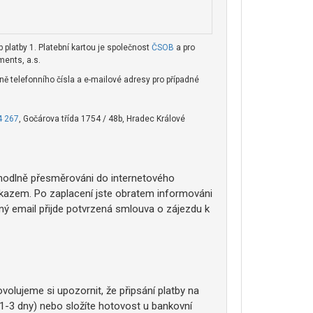
 platby 1. Platební kartou je společnost
ČSOB
a pro
ents, a.s.
 telefonního čísla a e-mailové adresy pro případné
4 267
, Gočárova třída 1754 / 48b, Hradec Králové
ohodlně přesměrováni do internetového
íkazem. Po zaplacení jste obratem informováni
ý email přijde potvrzená smlouva o zájezdu k
olujeme si upozornit, že připsání platby na
1-3 dny) nebo složíte hotovost u bankovní