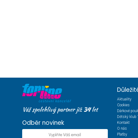
Důleži
Aktuality
Cookies
Váš spolehlivý partner již
34
let
Dárkové pou
Dětský klub 
Odběr novinek
Kontakt
O nás
Platby