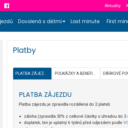
Aktuality
jezdů
Dovolená s dětmi
Last minute
First mi
Platby
PLATBA ZÁJEZDU
POUKÁZKY A BENEFITY
PLATBA ZÁJEZDU
Platba zájezdu je zpravidla rozdělená do 2 plateb:
záloha (zpravidla 30% z celkové částky s úhradou do 3
doplatek, ten je splatný 6 týdnů před odjezdem podle
V