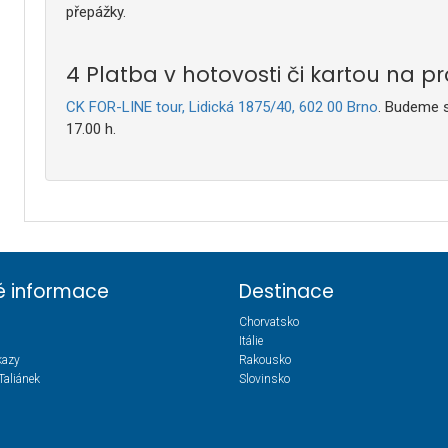
přepážky.
Platba v hotovosti či kartou na p
CK FOR-LINE tour, Lidická 1875/40, 602 00 Brno
. Budeme s
17.00 h.
té informace
Destinace
Chorvatsko
Itálie
kazy
Rakousko
Taliánek
Slovinsko