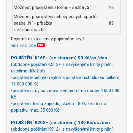
Možnost připojištění storna – sazba „
S
“
NE
Možnost připojištění nebezpečných sportů -
sazba „
N
“ - přirážka
89
k základní sazbě
Pojistná rizika a limity pojistného krytí:
více info zde
PDF
POJIŠTĚNÍ K16S+ (se stornem) 93 Kč/os./den
(obdobné pojištění KS12+ s navýšenými limity plnění,
uvádíme důležité)
-pojištění léčebných výloh a asistenčních služeb celkem
16 000 000 Kč
-
pojištění újmy na zdraví a věcech třetí osoby 4 000 000
Kč
-
pojištění storna zájezdu, služeb - 80% ze storno
poplatků, max. 35 000 Kč
POJIŠTĚNÍ K20S+ (se stornem) 139 Kč/os./den
(obdobné pojištění KS12+ s navýšenými limity plnění,