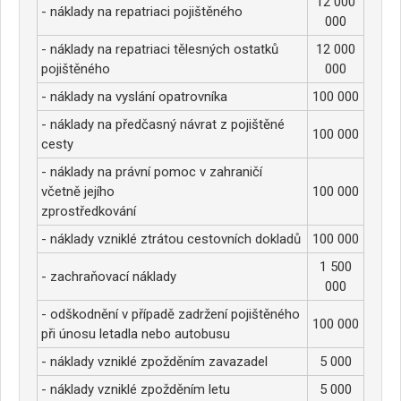
12 000
- náklady na repatriaci pojištěného
000
- náklady na repatriaci tělesných ostatků
12 000
pojištěného
000
- náklady na vyslání opatrovníka
100 000
- náklady na předčasný návrat z pojištěné
100 000
cesty
- náklady na právní pomoc v zahraničí
včetně jejího
100 000
zprostředkování
- náklady vzniklé ztrátou cestovních dokladů
100 000
1 500
- zachraňovací náklady
000
- odškodnění v případě zadržení pojištěného
100 000
při únosu letadla nebo autobusu
- náklady vzniklé zpožděním zavazadel
5 000
- náklady vzniklé zpožděním letu
5 000