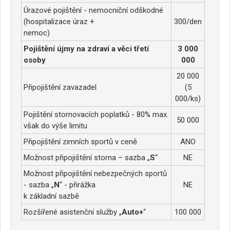
Úrazové pojištění - nemocniční odškodné
(hospitalizace úraz +
300/den
nemoc)
Pojištění újmy na zdraví a věci třetí
3 000
osoby
000
20 000
Připojištění zavazadel
(5
000/ks)
Pojištění stornovacích poplatků - 80% max.
50 000
však do výše limitu
Připojištění zimních sportů v ceně
ANO
Možnost připojištění storna – sazba „
S
“
NE
Možnost připojištění nebezpečných sportů
- sazba „
N
“ - přirážka
NE
k základní sazbě
Rozšířené asistenční služby „
Auto+
“
100 000