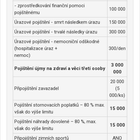
- zprostředkování finanční pomoci
100 000
pojištěnému
Úrazové pojištění - smrt následkem úrazu
150 000
Úrazové pojištění - trvalé následky úrazu
300 000
Úrazové pojištění - nemocniční odškodné
(hospitalizace úraz +
300/den
nemoc)
3 000
Pojištění újmy na zdraví a věci třetí osoby
000
20 000
Připojištění zavazadel
(5
000/ks)
Pojištění stornovacích poplatků – 80 % max.
15 000
však do výše limitu
Pojištění náhrady dovolené – 80 %, max.
15 000
však do výše limitu
Připojištění zimních sportů
ANO