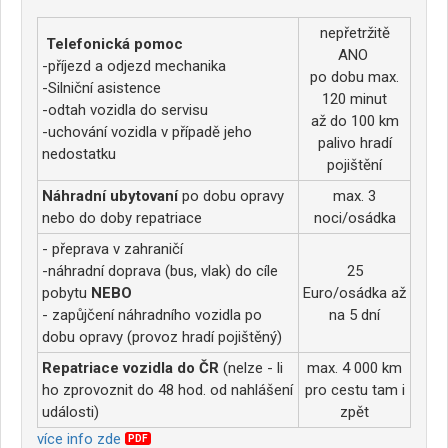
nepřetržitě
Telefonická pomoc
ANO
-příjezd a odjezd mechanika
po dobu max.
-Silniční asistence
120 minut
-odtah vozidla do servisu
až do 100 km
-uchování vozidla v případě jeho
palivo hradí
nedostatku
pojištění
Náhradní ubytovaní
po dobu opravy
max. 3
nebo do doby repatriace
noci/osádka
- přeprava v zahraničí
-náhradní doprava (bus, vlak) do cíle
25
pobytu
NEBO
Euro/osádka až
- zapůjčení náhradního vozidla po
na 5 dní
dobu opravy (provoz hradí pojištěný)
Repatriace vozidla do ČR
(nelze - li
max. 4 000 km
ho zprovoznit do 48 hod. od nahlášení
pro cestu tam i
události)
zpět
více info zde
PDF