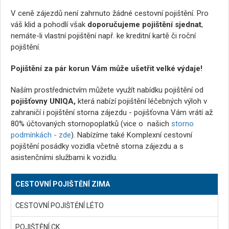
V ceně zájezdů není zahrnuto žádné cestovní pojištění. Pro
váš klid a pohodlí však
doporučujeme pojištění sjednat
,
nemáte-li vlastní pojištění např. ke kreditní kartě či roční
pojištění.
Pojištění za pár korun Vám může ušetřit velké výdaje!
Naším prostřednictvím můžete využít nabídku pojištění od
pojišťovny UNIQA,
která nabízí pojištění léčebných výloh v
zahraničí i pojištění storna zájezdu - pojišťovna Vám vrátí až
80% účtovaných stornopoplatků (vice o našich
storno
podmínkách - zde
). Nabízíme také Komplexní cestovní
pojištění posádky vozidla včetně storna zájezdu a s
asistenčními službami k vozidlu.
CESTOVNÍ POJIŠTĚNÍ ZIMA
CESTOVNÍ POJIŠTĚNÍ LÉTO
POJIŠTĚNÍ CK