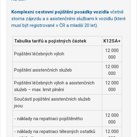
Komplexní cestovní pojištění posádky vozidla
včetně
storna zájezdu a s asistenčními službami k vozidlu (které
musí být registrované v ČR a mladší 20 let).
Tabulka tarifů a pojistných částek
K12SA+
12 000
Pojištění léčebných výloh
000
12 000
Pojištění asistenčních služeb
000
Pojištění léčebných výloh a asistenčních
12 000
služeb – max. limit plnění
000
Součástí pojištění asistenčních služeb
jsou:
12 000
- náklady na repatriaci pojištěného
000
- náklady na repatriaci tělesných ostatků
12 000