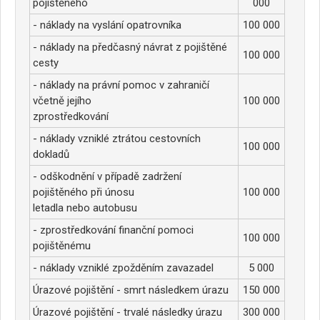
pojištěného
000
- náklady na vyslání opatrovníka
100 000
- náklady na předčasný návrat z pojištěné
100 000
cesty
- náklady na právní pomoc v zahraničí
včetně jejího
100 000
zprostředkování
- náklady vzniklé ztrátou cestovních
100 000
dokladů
- odškodnění v případě zadržení
pojištěného při únosu
100 000
letadla nebo autobusu
- zprostředkování finanční pomoci
100 000
pojištěnému
- náklady vzniklé zpožděním zavazadel
5 000
Úrazové pojištění - smrt následkem úrazu
150 000
Úrazové pojištění - trvalé následky úrazu
300 000