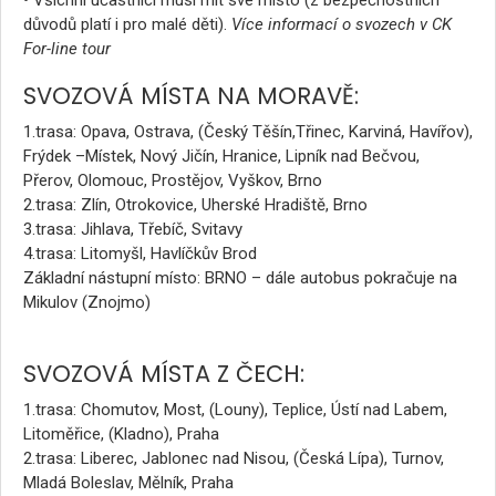
• Všichni účastníci musí mít své místo (z bezpečnostních
důvodů platí i pro malé děti).
Více informací o svozech v CK
For-line tour
SVOZOVÁ MÍSTA NA MORAVĚ:
1.trasa: Opava, Ostrava, (Český Těšín,Třinec, Karviná, Havířov),
Frýdek –Místek, Nový Jičín, Hranice, Lipník nad Bečvou,
Přerov, Olomouc, Prostějov, Vyškov, Brno
2.trasa: Zlín, Otrokovice, Uherské Hradiště, Brno
3.trasa: Jihlava, Třebíč, Svitavy
4.trasa: Litomyšl, Havlíčkův Brod
Základní nástupní místo: BRNO – dále autobus pokračuje na
Mikulov (Znojmo)
SVOZOVÁ MÍSTA Z ČECH:
1.trasa: Chomutov, Most, (Louny), Teplice, Ústí nad Labem,
Litoměřice, (Kladno), Praha
2.trasa: Liberec, Jablonec nad Nisou, (Česká Lípa), Turnov,
Mladá Boleslav, Mělník, Praha