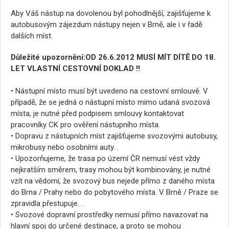
Aby Váš nástup na dovolenou byl pohodlnější, zajišťujeme k
autobusovým zájezdum nástupy nejen v Brně, ale i v řadě
dalších míst.
Důležité upozornění:OD 26.6.2012 MUSÍ MÍT DÍTĚ DO 18.
LET VLASTNÍ CESTOVNÍ DOKLAD !!
• Nástupní místo musí být uvedeno na cestovní smlouvě. V
případě, že se jedná o nástupní místo mimo udaná svozová
místa, je nutné před podpisem smlouvy kontaktovat
pracovníky CK pro ověření nástupního místa.
• Dopravu z nástupních míst zajišťujeme svozovými autobusy,
mikrobusy nebo osobními auty. .
• Upozorňujeme, že trasa po území ČR nemusí vést vždy
nejkratším směrem, trasy mohou být kombinovány, je nutné
vzít na vědomí, že svozový bus nejede přímo z daného místa
do Brna / Prahy nebo do pobytového místa. V Brně / Praze se
zpravidla přestupuje. .
• Svozové dopravní prostředky nemusí přímo navazovat na
hlavní spoj do určené destinace, a proto se mohou