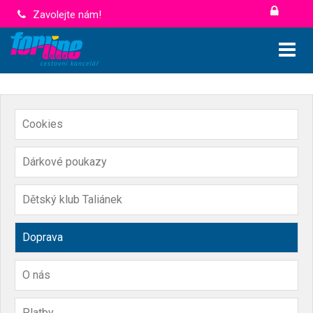
Zavolejte nám!
Cookies
Dárkové poukazy
Dětský klub Taliánek
Doprava
O nás
Platby