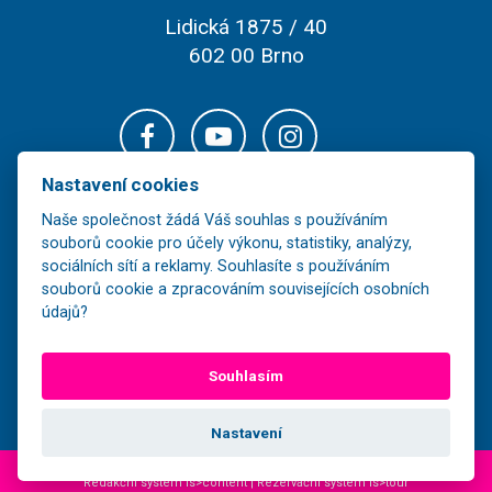
Lidická 1875 / 40
602 00 Brno
Nastavení cookies
Naše společnost žádá Váš souhlas s používáním
souborů cookie pro účely výkonu, statistiky, analýzy,
sociálních sítí a reklamy. Souhlasíte s používáním
souborů cookie a zpracováním souvisejících osobních
údajů?
Veškerý obsah těchto stránek je majetkem společnosti FOR-LINE TOUR,
Souhlasím
s.r.o. a jeho další šíření bez souhlasu vlastníka je nezákonné.
Nastavení
2026 © FOR-LINE tour s.r.o., Všechna práva vyhrazena | Realizace MagicWare |
Redakční systém is>content | Rezervační systém is>tour