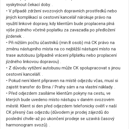
vyskytnout čekací doby. .
• V případě zdržení svozových dopravních prostředků nebo
jiných komplikací si cestovní kancelář nárokuje právo na
využití linkové dopravy, kdy klientům bude proplacena plná
výše jízdného včetně poplatku za zavazadla po předložení
jízdenek. .
• Při nižším počtu účastníků (min.8 osob) má CK právo na
změnu nástupního místa na co nejbližší nástupní místo na
trase autobusu (případně vrácení příplatku nebo proplacení
jízdného linkovou dopravou) .
• Z důvodu vytížení autobusu může CK spolupracovat s jinou
cestovní kanceláří. .
• Pokud není klient připraven na místě odjezdu včas, musí si
zajistit transfer do Brna / Prahy sám a na vlastní náklady. .
• Před odjezdem zasíláme klientům pokyny na cestu, ve
kterých bude uvedeno místo nástupu v daném svozovém
městě. Klient si den před odjezdem telefonicky ověří v naší
CK přesný čas odjezdu (důvodem je prodej zájezdů do
poslední chvíle-až po ukončení prodeje se uzavírá časový
harmonogram svozů). .