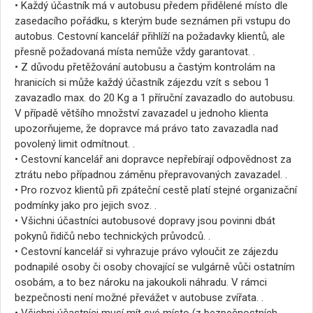
• Každý účastník má v autobusu předem přidělené místo dle
zasedacího pořádku, s kterým bude seznámen při vstupu do
autobus. Cestovní kancelář přihlíží na požadavky klientů, ale
přesně požadovaná místa nemůže vždy garantovat. .
• Z důvodu přetěžování autobusu a častým kontrolám na
hranicích si může každý účastník zájezdu vzít s sebou 1
zavazadlo max. do 20 Kg a 1 příruční zavazadlo do autobusu.
V případě většího množství zavazadel u jednoho klienta
upozorňujeme, že dopravce má právo tato zavazadla nad
povolený limit odmítnout. .
• Cestovní kancelář ani dopravce nepřebírají odpovědnost za
ztrátu nebo případnou záměnu přepravovaných zavazadel. .
• Pro rozvoz klientů při zpáteční cestě platí stejné organizační
podmínky jako pro jejich svoz. .
• Všichni účastníci autobusové dopravy jsou povinni dbát
pokynů řidičů nebo technických průvodců. .
• Cestovní kancelář si vyhrazuje právo vyloučit ze zájezdu
podnapilé osoby či osoby chovající se vulgárně vůči ostatním
osobám, a to bez nároku na jakoukoli náhradu. V rámci
bezpečnosti není možné převážet v autobuse zvířata. .