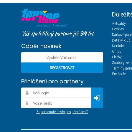
Důleži
Aktuality
Cookies
Váš spolehlivý partner již
34
let
Dárkové pou
Dětský klub 
Odběr novinek
Kontakt
O nás
Platby
Soubory ke s
Termíny jarn
Pro školy
Přihlášení pro partnery
Zapomenuté heslo pro přihlášení?