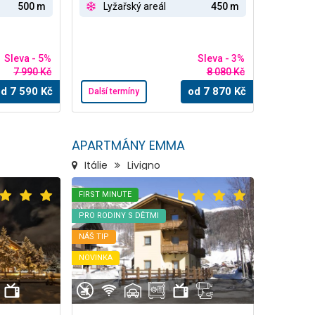
500 m
Lyžařský areál
450 m
Sleva - 5%
Sleva - 3%
7 990 Kč
8 080 Kč
od
7 590
Kč
od
7 870
Kč
Další termíny
APARTMÁNY EMMA
Itálie
Livigno
FIRST MINUTE
PRO RODINY S DĚTMI
NÁŠ TIP
NOVINKA