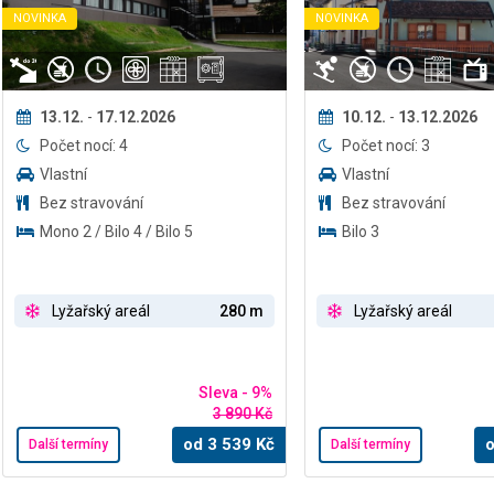
NOVINKA
NOVINKA
13.12.
-
17.12.2026
10.12.
-
13.12.2026
Počet nocí: 4
Počet nocí: 3
Vlastní
Vlastní
Bez stravování
Bez stravování
Mono 2 / Bilo 4 / Bilo 5
Bilo 3
Lyžařský areál
280 m
Lyžařský areál
Sleva - 9%
3 890 Kč
od
3 539
Kč
Další termíny
Další termíny