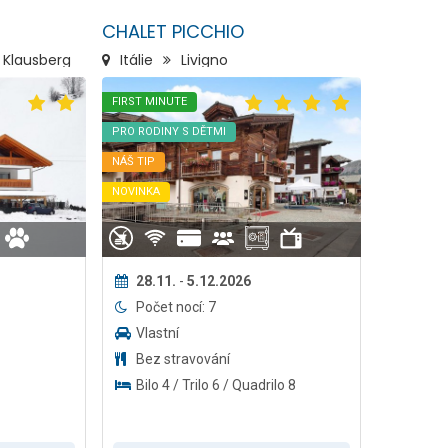
CHALET PICCHIO
 Klausberg
Itálie
Livigno
FIRST MINUTE
PRO RODINY S DĚTMI
NÁŠ TIP
NOVINKA
28.11.
-
5.12.2026
Počet nocí: 7
Vlastní
Bez stravování
Bilo 4 / Trilo 6 / Quadrilo 8