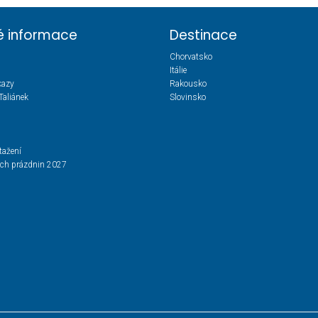
té informace
Destinace
Chorvatsko
Itálie
kazy
Rakousko
Taliánek
Slovinsko
tažení
ích prázdnin 2027