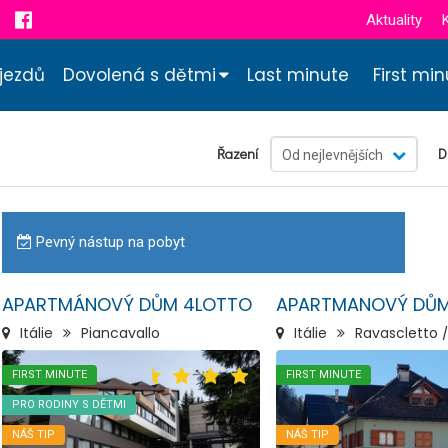
Aktuality
jezdů
Dovolená s dětmi
Last minute
First mi
Řazení
D
Od nejlevnějších
Pevný nástup na pobyt
APARTMÁNOVÝ DŮM 4LOTTO
APARTMANOVÝ DŮM
Itálie
Piancavallo
Itálie
Ravascletto 
FIRST MINUTE
FIRST MINUTE
PRO RODINY S DĚTMI
NÁŠ TIP
NÁŠ TIP