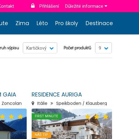
Kontakt
Přihlášení
Důležité informace
nute
Zima
Léto
Pro školy
Destinace
ruh výpisu
Počet produktů
Kartičkový
9
 GAIA
RESIDENCE AURIGA
/ Zoncolan
Itálie
Speikboden / Klausberg
FIRST MINUTE
NÁŠ TIP