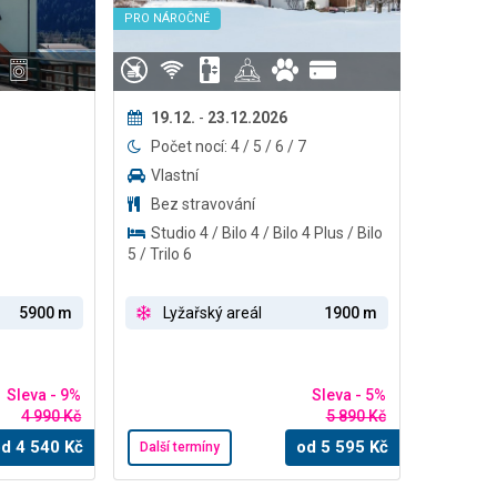
PRO NÁROČNÉ
19.12.
-
23.12.2026
Počet nocí: 4 / 5 / 6 / 7
Vlastní
Bez stravování
Studio 4 / Bilo 4 / Bilo 4 Plus / Bilo
5 / Trilo 6
5900 m
Lyžařský areál
1900 m
Sleva - 9%
Sleva - 5%
4 990 Kč
5 890 Kč
od
4 540
Kč
od
5 595
Kč
Další termíny