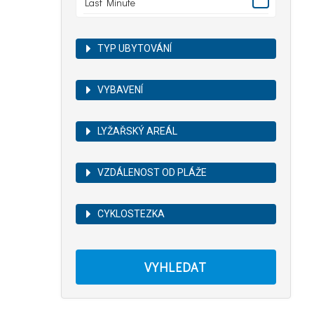
Last Minute
TYP UBYTOVÁNÍ
VYBAVENÍ
LYŽAŘSKÝ AREÁL
VZDÁLENOST OD PLÁŽE
CYKLOSTEZKA