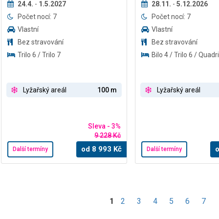
24.4.
-
1.5.2027
28.11.
-
5.12.2026
Počet nocí: 7
Počet nocí: 7
Vlastní
Vlastní
Bez stravování
Bez stravování
Trilo 6 / Trilo 7
Bilo 4 / Trilo 6 / Quadri
Lyžařský areál
100 m
Lyžařský areál
Sleva - 3%
9 228 Kč
od
8 993
Kč
Další termíny
Další termíny
1
2
3
4
5
6
7