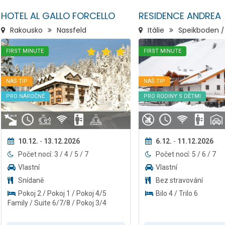
HOTEL AL GALLO FORCELLO
RESIDENCE ANDREA
Rakousko
Nassfeld
Itálie
Speikboden /
FIRST MINUTE
FIRST MINUTE
NÁŠ TIP
NÁŠ TIP
PRO NÁROČNÉ
PRO RODINY S DĚTMI
10.12.
-
13.12.2026
6.12.
-
11.12.2026
Počet nocí: 3 / 4 / 5 / 7
Počet nocí: 5 / 6 / 7
Vlastní
Vlastní
Snídaně
Bez stravování
Pokoj 2 / Pokoj 1 / Pokoj 4/5
Bilo 4 / Trilo 6
Family / Suite 6/7/8 / Pokoj 3/4