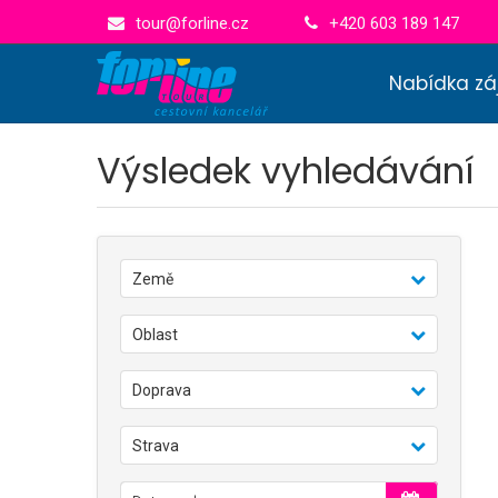
tour@forline.cz
+420 603 189 147
Nabídka zá
Výsledek vyhledávání
Země
Oblast
Doprava
Strava