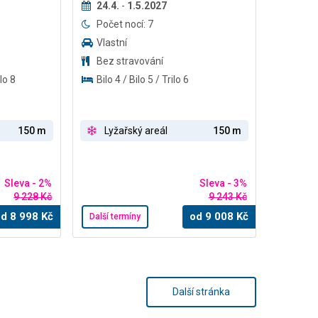
24.4.
-
1.5.2027
Počet nocí: 7
Vlastní
Bez stravování
lo 8
Bilo 4 / Bilo 5 / Trilo 6
150 m
Lyžařský areál
150 m
Sleva - 2%
Sleva - 3%
9 228 Kč
9 243 Kč
od
8 998
Kč
od
9 008
Kč
Další termíny
Další stránka