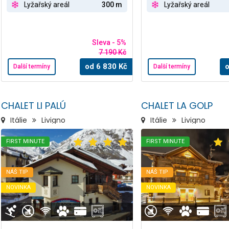
Lyžařský areál
300 m
Lyžařský areál
Sleva - 5%
7 190 Kč
od
6 830
Kč
Další termíny
Další termíny
CHALET LI PALÚ
CHALET LA GOLP
Itálie
Livigno
Itálie
Livigno
FIRST MINUTE
FIRST MINUTE
NÁŠ TIP
NÁŠ TIP
NOVINKA
NOVINKA