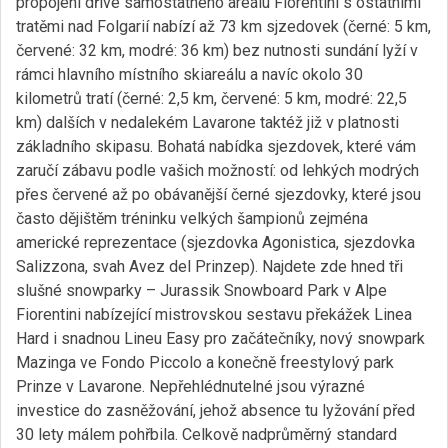
propojení dříve samostatného areálu Fiorentini s ostatními
tratěmi nad Folgarií nabízí až 73 km sjzedovek (černé: 5 km,
červené: 32 km, modré: 36 km) bez nutnosti sundání lyží v
rámci hlavního místního skiareálu a navíc okolo 30
kilometrů tratí (černé: 2,5 km, červené: 5 km, modré: 22,5
km) dalších v nedalekém Lavarone taktéž již v platnosti
základního skipasu. Bohatá nabídka sjezdovek, které vám
zaručí zábavu podle vašich možností: od lehkých modrých
přes červené až po obávanější černé sjezdovky, které jsou
často dějištěm tréninku velkých šampionů zejména
americké reprezentace (sjezdovka Agonistica, sjezdovka
Salizzona, svah Avez del Prinzep). Najdete zde hned tři
slušné snowparky – Jurassik Snowboard Park v Alpe
Fiorentini nabízející mistrovskou sestavu překážek Linea
Hard i snadnou Lineu Easy pro začátečníky, nový snowpark
Mazinga ve Fondo Piccolo a konečně freestylový park
Prinze v Lavarone. Nepřehlédnutelné jsou výrazné
investice do zasněžování, jehož absence tu lyžování před
30 lety málem pohřbila. Celkově nadprůměrný standard