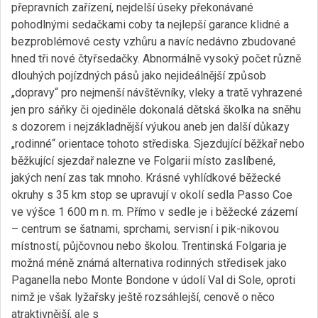
přepravních zařízení, nejdelší úseky překonávané
pohodlnými sedačkami coby ta nejlepší garance klidné a
bezproblémové cesty vzhůru a navíc nedávno zbudované
hned tři nové čtyřsedačky. Abnormálně vysoký počet různě
dlouhých pojízdných pásů jako nejideálnější způsob
„dopravy“ pro nejmenší návštěvníky, vleky a tratě vyhrazené
jen pro sáňky či ojediněle dokonalá dětská školka na sněhu
s dozorem i nejzákladnější výukou aneb jen další důkazy
„rodinné“ orientace tohoto střediska. Sjezdující běžkař nebo
běžkující sjezdař nalezne ve Folgarii místo zaslíbené,
jakých není zas tak mnoho. Krásné vyhlídkové běžecké
okruhy s 35 km stop se upravují v okolí sedla Passo Coe
ve výšce 1 600 m n. m. Přímo v sedle je i běžecké zázemí
– centrum se šatnami, sprchami, servisní i pik-nikovou
místností, půjčovnou nebo školou. Trentinská Folgaria je
možná méně známá alternativa rodinných středisek jako
Paganella nebo Monte Bondone v údolí Val di Sole, oproti
nimž je však lyžařsky ještě rozsáhlejší, cenově o něco
atraktivnější, ale s