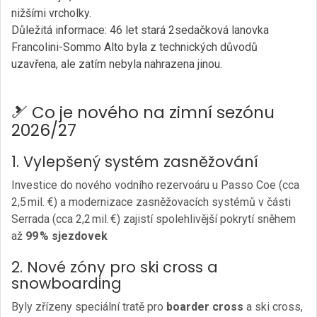
nižšími vrcholky.
Důležitá informace: 46 let stará 2sedačková lanovka
Francolini-Sommo Alto byla z technických důvodů
uzavřena, ale zatím nebyla nahrazena jinou.
🎿 Co je nového na zimní sezónu
2026/27
1. Vylepšený systém zasněžování
Investice do nového vodního rezervoáru u Passo Coe (cca
2,5 mil. €) a modernizace zasněžovacích systémů v části
Serrada (cca 2,2 mil. €) zajistí spolehlivější pokrytí sněhem
až
99 % sjezdovek
2. Nové zóny pro ski cross a
snowboarding
Byly zřízeny speciální tratě pro
boarder cross
a ski cross,