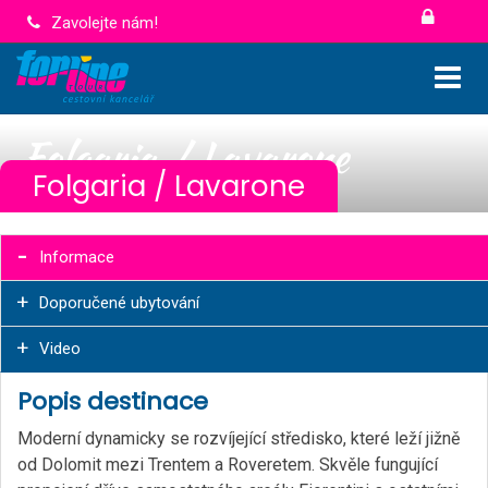
Zavolejte nám!
Folgaria / Lavarone
Folgaria / Lavarone
Informace
Doporučené ubytování
Video
Popis destinace
Moderní dynamicky se rozvíjející středisko, které leží jižně
od Dolomit mezi Trentem a Roveretem. Skvěle fungující