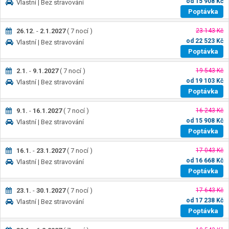
od
15 908
Kč
Vlastní
| Bez stravování
Poptávka
26.12.
-
2.1.2027
(
7
nocí
)
23 143 Kč
od
22 523
Kč
Vlastní
| Bez stravování
Poptávka
2.1.
-
9.1.2027
(
7
nocí
)
19 543 Kč
od
19 103
Kč
Vlastní
| Bez stravování
Poptávka
9.1.
-
16.1.2027
(
7
nocí
)
16 243 Kč
od
15 908
Kč
Vlastní
| Bez stravování
Poptávka
16.1.
-
23.1.2027
(
7
nocí
)
17 043 Kč
od
16 668
Kč
Vlastní
| Bez stravování
Poptávka
23.1.
-
30.1.2027
(
7
nocí
)
17 643 Kč
od
17 238
Kč
Vlastní
| Bez stravování
Poptávka