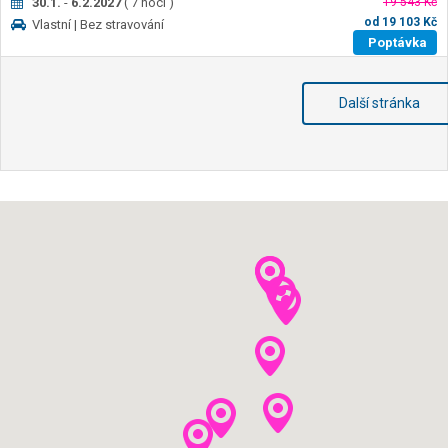
30.1.
-
6.2.2027
(
7
nocí
)
19 543 Kč
od
19 103
Kč
Vlastní
| Bez stravování
Poptávka
Další stránka