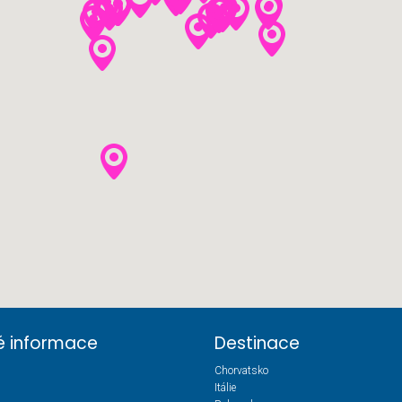
té informace
Destinace
Chorvatsko
Itálie