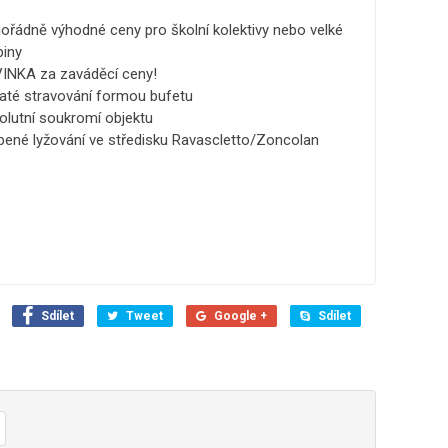
ořádně výhodné ceny pro školní kolektivy nebo velké
piny
INKA za zaváděcí ceny!
até stravování formou bufetu
olutní soukromí objektu
íbené lyžování ve středisku Ravascletto/Zoncolan
Sdílet
Tweet
Google +
Sdílet