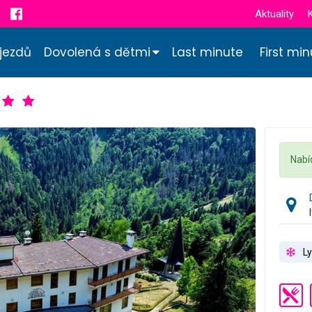
Aktuality
jezdů
Dovolená s dětmi
Last minute
First mi
Nabí
Ly