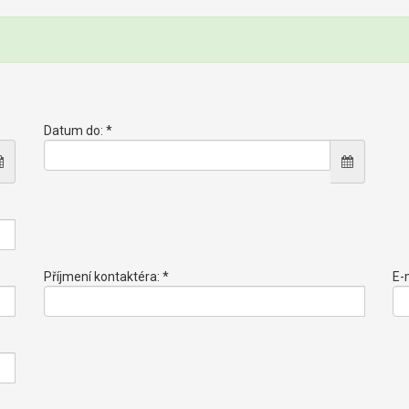
Datum do: *
Příjmení kontaktéra: *
E-