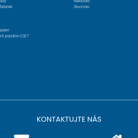
kazy
Rakousko
Taliánek
Slovinsko
tažení
ích prázdnin 2027
KONTAKTUJTE NÁS