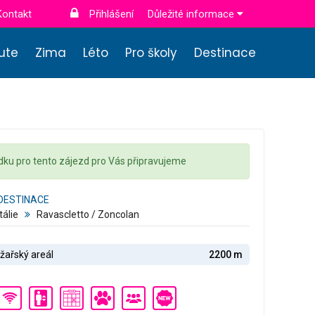
Kontakt
Přihlášení
Důležité informace
nute
Zima
Léto
Pro školy
Destinace
dku pro tento zájezd pro Vás připravujeme
DESTINACE
Itálie
Ravascletto / Zoncolan
žařský areál
2200 m