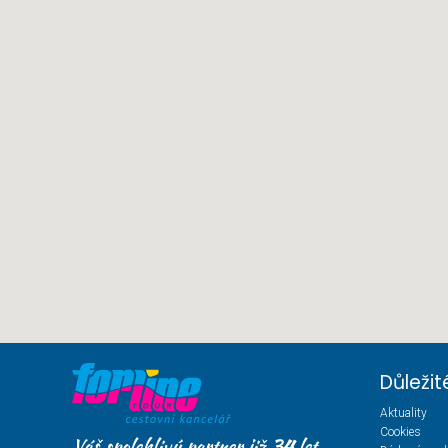
Důleži
Aktuality
Cookies
Váš spolehlivý partner již
34
let