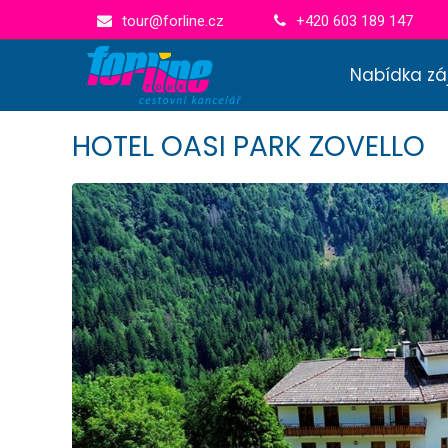
tour@forline.cz
+420 603 189 147
Nabídka zá
HOTEL OASI PARK ZOVELLO