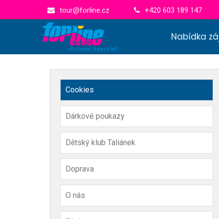
tour@forline.cz
+420 603 189 147
Nabídka zá
Cookies
Dárkové poukazy
Dětský klub Taliánek
Doprava
O nás