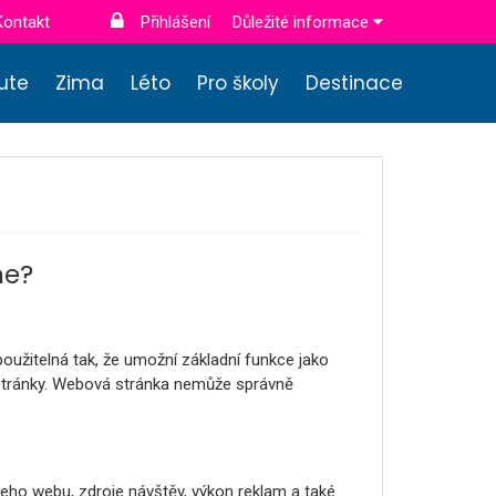
Kontakt
Přihlášení
Důležité informace
nute
Zima
Léto
Pro školy
Destinace
me?
oužitelná tak, že umožní základní funkce jako
stránky. Webová stránka nemůže správně
ho webu, zdroje návštěv, výkon reklam a také