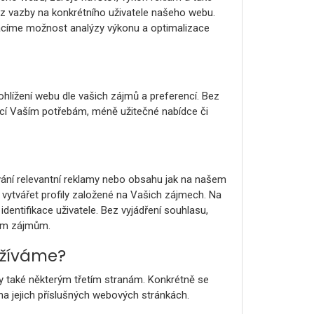
z vazby na konkrétního uživatele našeho webu.
rácíme možnost analýzy výkonu a optimalizace
hlížení webu dle vašich zájmů a preferencí. Bez
ící Vaším potřebám, méně užitečné nabídce či
ání relevantní reklamy nebo obsahu jak na našem
vytvářet profily založené na Vašich zájmech. Na
dentifikace uživatele. Bez vyjádření souhlasu,
šim zájmům.
užíváme?
y také některým třetím stranám. Konkrétně se
na jejich příslušných webových stránkách.