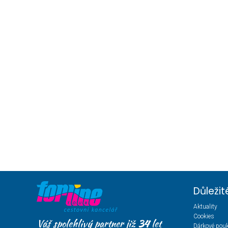
Důleži
Aktuality
Cookies
Váš spolehlivý partner již
34
let
Dárkové pou