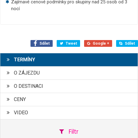
Zajímavé cenové podmínky pro skupiny nad 25 osob od 3
nocí
Sdílet
Tweet
Google +
Sdílet
TERMÍNY
O ZÁJEZDU
O DESTINACI
CENY
VIDEO
Filtr