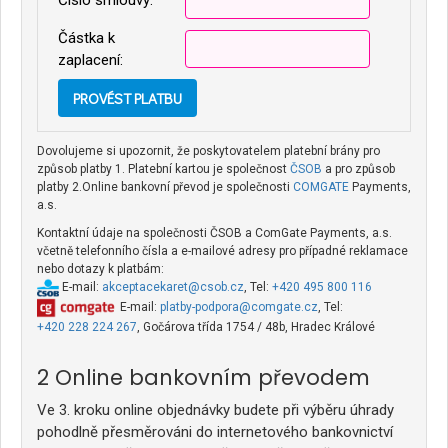
Číslo smlouvy:
Částka k
zaplacení:
Dovolujeme si upozornit, že poskytovatelem platební brány pro
způsob platby 1. Platební kartou je společnost
ČSOB
a pro způsob
platby 2.Online bankovní převod je společnosti
COMGATE
Payments,
a.s.
Kontaktní údaje na společnosti ČSOB a ComGate Payments, a.s.
včetně telefonního čísla a e-mailové adresy pro případné reklamace
nebo dotazy k platbám:
E-mail:
akceptacekaret@csob.cz
, Tel:
+420 495 800 116
E-mail:
platby-podpora@comgate.cz
, Tel:
+420 228 224 267
, Gočárova třída 1754 / 48b, Hradec Králové
Online bankovním převodem
Ve 3. kroku online objednávky budete při výběru úhrady
pohodlně přesměrováni do internetového bankovnictví