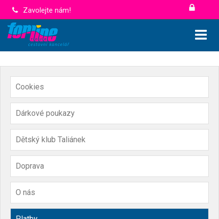
Zavolejte nám!
Cookies
Dárkové poukazy
Dětský klub Taliánek
Doprava
O nás
Platby