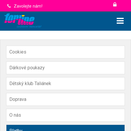
Zavolejte nám!
Cookies
Dárkové poukazy
Dětský klub Taliánek
Doprava
O nás
Platby