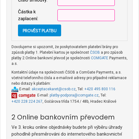
Číslo smlouvy:
Částka k
zaplacení:
Dovolujeme si upozornit, že poskytovatelem platební brány pro
způsob platby 1. Platební kartou je společnost
ČSOB
a pro způsob
platby 2.Online bankovní převod je společnosti
COMGATE
Payments,
a.s.
Kontaktní údaje na společnosti ČSOB a ComGate Payments, a.s.
včetně telefonního čísla a e-mailové adresy pro případné reklamace
nebo dotazy k platbám:
E-mail:
akceptacekaret@csob.cz
, Tel:
+420 495 800 116
E-mail:
platby-podpora@comgate.cz
, Tel:
+420 228 224 267
, Gočárova třída 1754 / 48b, Hradec Králové
Online bankovním převodem
Ve 3. kroku online objednávky budete při výběru úhrady
pohodlně přesměrováni do internetového bankovnictví