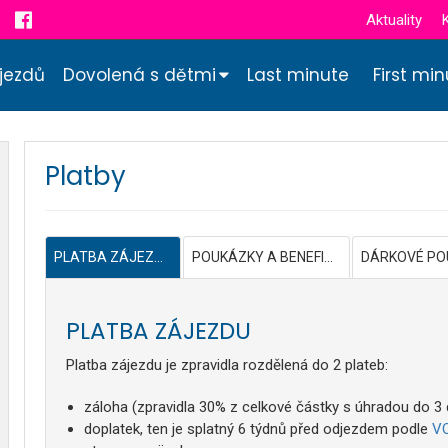
Aktuality
jezdů
Dovolená s dětmi
Last minute
First mi
Platby
PLATBA ZÁJEZDU
POUKÁZKY A BENEFITY
PLATBA ZÁJEZDU
Platba zájezdu je zpravidla rozdělená do 2 plateb:
záloha (zpravidla 30% z celkové částky s úhradou do 3
doplatek, ten je splatný 6 týdnů před odjezdem podle
V