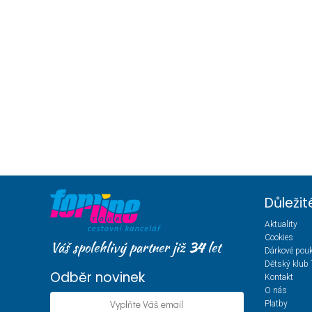
Důleži
Aktuality
Cookies
Váš spolehlivý partner již
34
let
Dárkové pou
Dětský klub 
Odběr novinek
Kontakt
O nás
Platby