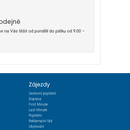
rodejně
e na Vás těšit od pondělí do pátku od 9.00 –
Zájezdy
Cestovní pojištění
Doprava
First Minute
Last Minute
Pojištění
Reklamační řád
Ubytování