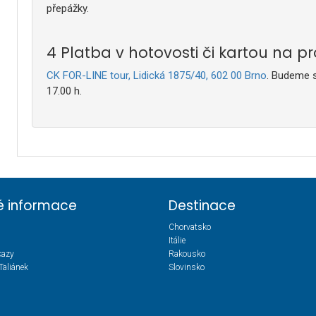
přepážky.
Platba v hotovosti či kartou na p
CK FOR-LINE tour, Lidická 1875/40, 602 00 Brno
. Budeme s
17.00 h.
té informace
Destinace
Chorvatsko
Itálie
kazy
Rakousko
Taliánek
Slovinsko