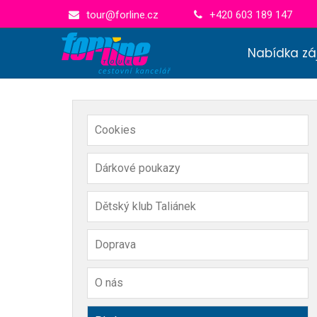
tour@forline.cz
+420 603 189 147
Nabídka zá
Cookies
Dárkové poukazy
Dětský klub Taliánek
Doprava
O nás