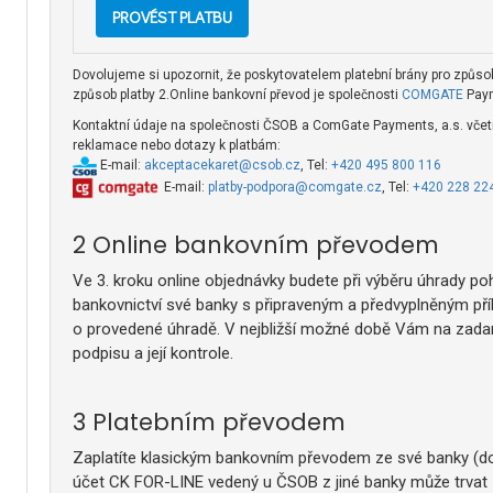
Dovolujeme si upozornit, že poskytovatelem platební brány pro způsob
způsob platby 2.Online bankovní převod je společnosti
COMGATE
Paym
Kontaktní údaje na společnosti ČSOB a ComGate Payments, a.s. včetně
reklamace nebo dotazy k platbám:
E-mail:
akceptacekaret@csob.cz
, Tel:
+420 495 800 116
E-mail:
platby-podpora@comgate.cz
, Tel:
+420 228 22
Online bankovním převodem
Ve 3. kroku online objednávky budete při výběru úhrady p
bankovnictví své banky s připraveným a předvyplněným př
o provedené úhradě. V nejbližší možné době Vám na zadan
podpisu a její kontrole.
Platebním převodem
Zaplatíte klasickým bankovním převodem ze své banky (dov
účet CK FOR-LINE vedený u ČSOB z jiné banky může trvat 