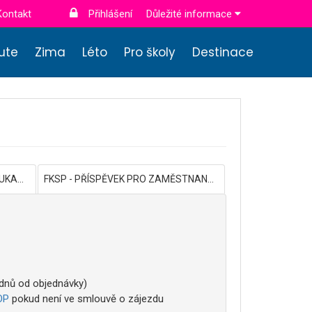
Kontakt
Přihlášení
Důležité informace
nute
Zima
Léto
Pro školy
Destinace
DÁRKOVÉ POUKAZY
FKSP - PŘÍSPĚVEK PRO ZAMĚSTNANCE
 dnů od objednávky)
OP
pokud není ve smlouvě o zájezdu