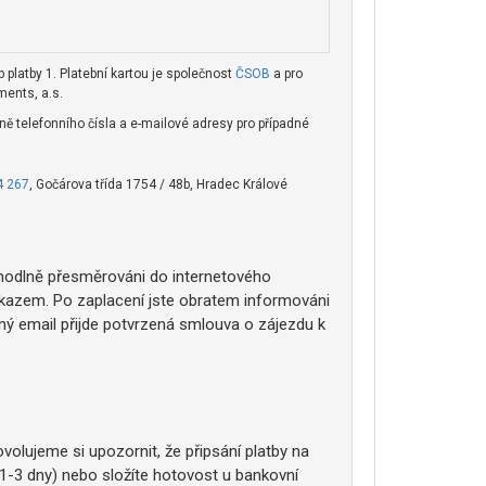
 platby 1. Platební kartou je společnost
ČSOB
a pro
ents, a.s.
 telefonního čísla a e-mailové adresy pro případné
4 267
, Gočárova třída 1754 / 48b, Hradec Králové
ohodlně přesměrováni do internetového
íkazem. Po zaplacení jste obratem informováni
ý email přijde potvrzená smlouva o zájezdu k
olujeme si upozornit, že připsání platby na
1-3 dny) nebo složíte hotovost u bankovní