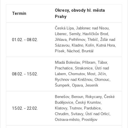
Okresy, obvody hl. města
Termín
Prahy
Česká Lípa, Jablonec nad Nisou,
Liberec, Semily, Havlíčkův Brod,
01.02. - 08.02.
Jihlava, Pelhřimov, Třebíč, Žďár nad
Sázavou, Kladno, Kolín, Kutná Hora,
Písek, Náchod, Bruntál
Mladá Boleslav, Příbram, Tábor,
Prachatice, Strakonice, Ústí nad
08.02. - 15.02.
Labem, Chomutov, Most, Jičín,
Rychnov nad Kněžnou, Olomouc,
Šumperk, Opava, Jeseník
Benešov, Beroun, Rokycany, České
Budějovice, Český Krumlov,
15.02. - 22.02.
Klatovy, Trutnov, Pardubice,
Chrudim, Svitavy, Ústí nad Orlicí,
Ostrava-město, Prostějov