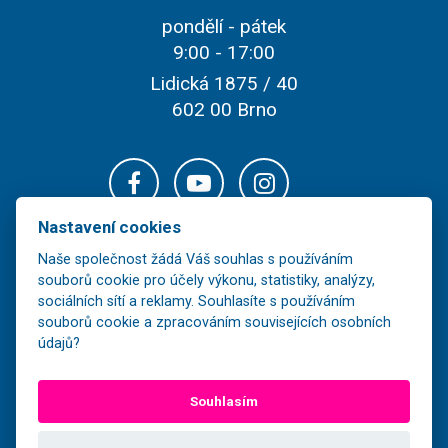
pondělí - pátek
9:00 - 17:00
Lidická 1875 / 40
602 00 Brno
Nastavení cookies
Naše společnost žádá Váš souhlas s používáním
souborů cookie pro účely výkonu, statistiky, analýzy,
sociálních sítí a reklamy. Souhlasíte s používáním
souborů cookie a zpracováním souvisejících osobních
údajů?
Veškerý obsah těchto stránek je majetkem společnosti FOR-LINE TOUR,
Souhlasím
s.r.o. a jeho další šíření bez souhlasu vlastníka je nezákonné.