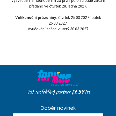
Vysvědčení s hodnocením za první pololetí bude žákům
předáno ve čtvrtek 28. ledna 2027.
Velikonoční prázdniny:
čtvrtek 25.03.2027- pátek
26.03.2027.
Vyučování začne v úterý 30.03.2027
Váš spolehlivý partner již
34
let
Odběr novinek