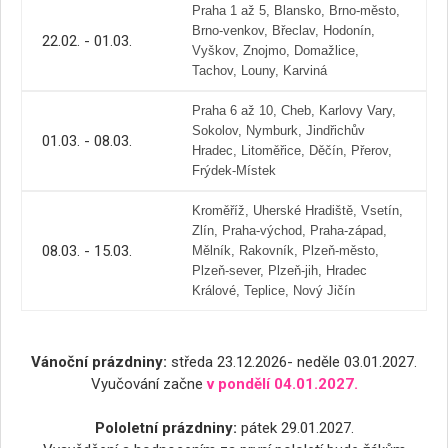
Praha 1 až 5, Blansko, Brno-město,
Brno-venkov, Břeclav, Hodonín,
22.02. - 01.03.
Vyškov, Znojmo, Domažlice,
Tachov, Louny, Karviná
Praha 6 až 10, Cheb, Karlovy Vary,
Sokolov, Nymburk, Jindřichův
01.03. - 08.03.
Hradec, Litoměřice, Děčín, Přerov,
Frýdek-Místek
Kroměříž, Uherské Hradiště, Vsetín,
Zlín, Praha-východ, Praha-západ,
08.03. - 15.03.
Mělník, Rakovník, Plzeň-město,
Plzeň-sever, Plzeň-jih, Hradec
Králové, Teplice, Nový Jičín
Vánoční prázdniny:
středa 23.12.2026- neděle 03.01.2027.
Vyučování začne
v pondělí 04.01.2027.
Pololetní prázdniny:
pátek 29.01.2027.