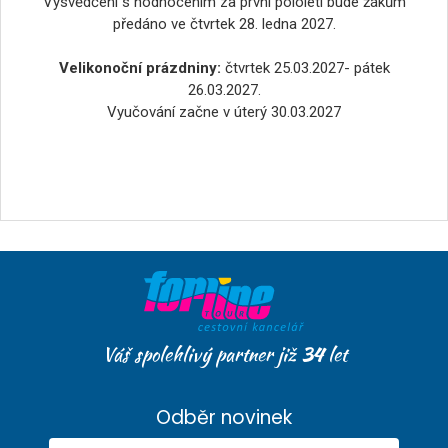
Vysvědčení s hodnocením za první pololetí bude žákům
předáno ve čtvrtek 28. ledna 2027.
Velikonoční prázdniny:
čtvrtek 25.03.2027- pátek
26.03.2027.
Vyučování začne v úterý 30.03.2027
Váš spolehlivý partner již
34
let
Odběr novinek