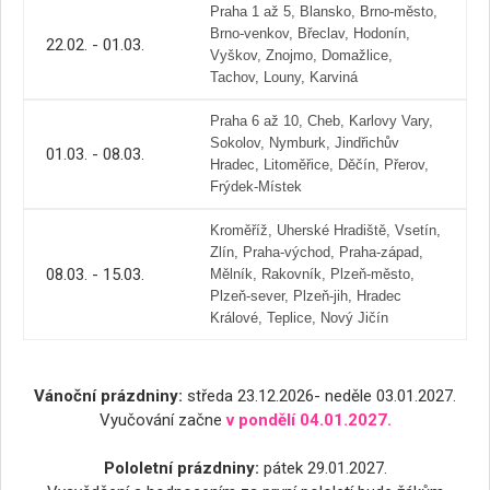
Praha 1 až 5, Blansko, Brno-město,
Brno-venkov, Břeclav, Hodonín,
22.02. - 01.03.
Vyškov, Znojmo, Domažlice,
Tachov, Louny, Karviná
Praha 6 až 10, Cheb, Karlovy Vary,
Sokolov, Nymburk, Jindřichův
01.03. - 08.03.
Hradec, Litoměřice, Děčín, Přerov,
Frýdek-Místek
Kroměříž, Uherské Hradiště, Vsetín,
Zlín, Praha-východ, Praha-západ,
08.03. - 15.03.
Mělník, Rakovník, Plzeň-město,
Plzeň-sever, Plzeň-jih, Hradec
Králové, Teplice, Nový Jičín
Vánoční prázdniny:
středa 23.12.2026- neděle 03.01.2027.
Vyučování začne
v pondělí 04.01.2027.
Pololetní prázdniny:
pátek 29.01.2027.