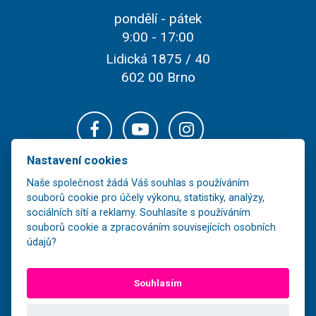
pondělí - pátek
9:00 - 17:00
Lidická 1875 / 40
602 00 Brno
Nastavení cookies
Naše společnost žádá Váš souhlas s používáním
souborů cookie pro účely výkonu, statistiky, analýzy,
sociálních sítí a reklamy. Souhlasíte s používáním
souborů cookie a zpracováním souvisejících osobních
údajů?
Veškerý obsah těchto stránek je majetkem společnosti FOR-LINE TOUR,
Souhlasím
s.r.o. a jeho další šíření bez souhlasu vlastníka je nezákonné.