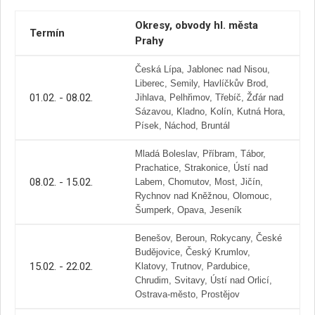
Okresy, obvody hl. města
Termín
Prahy
Česká Lípa, Jablonec nad Nisou,
Liberec, Semily, Havlíčkův Brod,
01.02. - 08.02.
Jihlava, Pelhřimov, Třebíč, Žďár nad
Sázavou, Kladno, Kolín, Kutná Hora,
Písek, Náchod, Bruntál
Mladá Boleslav, Příbram, Tábor,
Prachatice, Strakonice, Ústí nad
08.02. - 15.02.
Labem, Chomutov, Most, Jičín,
Rychnov nad Kněžnou, Olomouc,
Šumperk, Opava, Jeseník
Benešov, Beroun, Rokycany, České
Budějovice, Český Krumlov,
15.02. - 22.02.
Klatovy, Trutnov, Pardubice,
Chrudim, Svitavy, Ústí nad Orlicí,
Ostrava-město, Prostějov