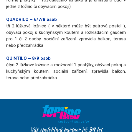
formě přistýlky – rozkládacího lehátka a je umístěno buď v
jedné z ložnic či obývacím pokoji)
QUADRILO – 6/7/8 osob
tři 2 lůžkové ložnice ( v některé může být patrová postel ),
obývací pokoj s kuchyňským koutem a rozkládacím gaučem
pro 1 či 2 osoby, sociální zařízení, zpravidla balkon, terasa
nebo předzahrádka
QUINTILO – 8/9 osob
čtyři 2 lůžkové ložnice s možností 1 přistýlky, obývací pokoj s
kuchyňským koutem, sociální zařízení, zpravidla balkon,
terasa nebo předzahrádka
Váš spolehlivý partner již
34
let