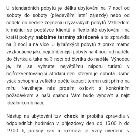
U standardních pobytů je délka ubytování na 7 nocí od
soboty do soboty (především letní zájezdy) nebo od
neděle do neděle zejména u lyžařských pobytů. Vzhledem
k měnící se poptávce klientů a flexibilitě ubytování i na
kratší pobyty
nabízíme termíny zkrácené
a to zpravidla
na 3 nocí a na více. U lyžařských pobytů z praxe máme
vyzkoušené jako nejoblíbenější pobyty na 4 noci od neděle
do čtvrtka a také na 3 noci od čtvrtka do neděle. Výhodou
je, že se vyhnete největšímu náporu turistů v
nejfrekventovanější střídací den, kterým je sobota. Jsme
však schopni u velkého počtu kapacit termín ušít přímo na
míru. Neváhejte nás prosím oslovit s konkrétním
požadavkem a naší snahou Vám bude vyhovět a najít
ideální kombinaci.
Nástup na ubytování tzv.
check in
probíhá zpravidla v
odpoledních hodinách v příjezdový den od 15.00 h do
19.00 h, přesný čas a rozmezí je vždy uvedeno v