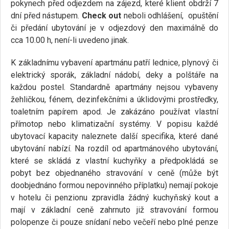
pokynech před odjezdem na zájezd, které klient obdrží 7
dní před nástupem.
Check out
neboli odhlášení, opuštění
či předání ubytování je v odjezdový den maximálně do
cca 10.00 h, není-li uvedeno jinak.
K základnímu vybavení apartmánu patří lednice, plynový či
elektrický sporák, základní nádobí, deky a polštáře na
každou postel. Standardně apartmány nejsou vybaveny
žehličkou, fénem, dezinfekčními a úklidovými prostředky,
toaletním papírem apod. Je zakázáno používat vlastní
přímotop nebo klimatizační systémy. V popisu každé
ubytovací kapacity naleznete další specifika, které dané
ubytování nabízí. Na rozdíl od apartmánového ubytování,
které se skládá z vlastní kuchyňky a předpokládá se
pobyt bez objednaného stravování v ceně (může být
doobjednáno formou nepovinného příplatku) nemají pokoje
v hotelu či penzionu zpravidla žádný kuchyňský kout a
mají v základní ceně zahrnuto již stravování formou
polopenze či pouze snídaní nebo večeří nebo plné penze