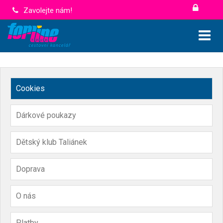
Zavolejte nám!
Cookies
Dárkové poukazy
Dětský klub Taliánek
Doprava
O nás
Platby