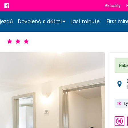
Aktuality
jezdů
Dovolená s dětmi
Last minute
First mi
Nabí
Ly