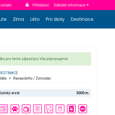
Kontakt
Přihlášení
Důležité informace
nute
Zima
Léto
Pro školy
Destinace
dku pro tento zájezd pro Vás připravujeme
DESTINACE
Itálie
Ravascletto / Zoncolan
žařský areál
5000 m