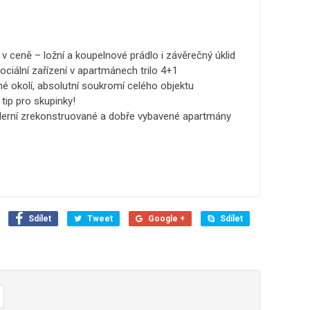
v ceně – ložní a koupelnové prádlo i závěrečný úklid
ociální zařízení v apartmánech trilo 4+1
né okolí, absolutní soukromí celého objektu
tip pro skupinky!
erní zrekonstruované a dobře vybavené apartmány
Sdílet
Tweet
Google +
Sdílet