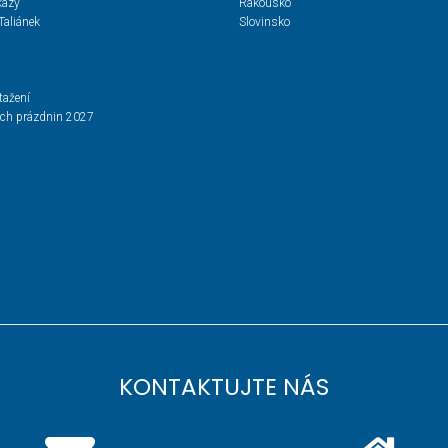
kazy
Rakousko
Taliánek
Slovinsko
tažení
ích prázdnin 2027
KONTAKTUJTE NÁS