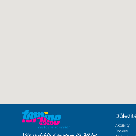
Důleži
Aktuality
Cookies
Váš spolehlivý partner již
34
let