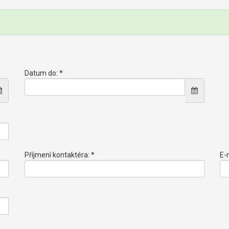
Datum do: *
Příjmení kontaktéra: *
E-