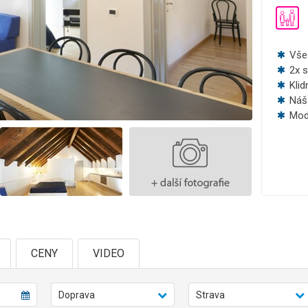
Vše 
2x s
Klid
Náš 
Mod
CENY
VIDEO
Doprava
Strava