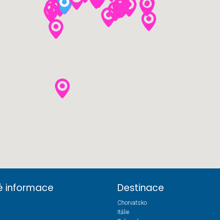
té informace
Destinace
Chorvatsko
Itálie