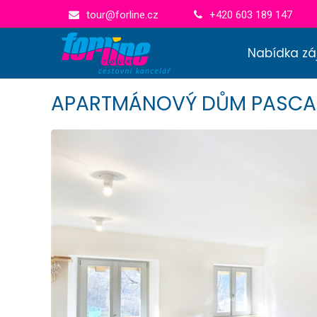
tour@forline.cz
+420 603 189 147
Nabídka zá
APARTMÁNOVÝ DŮM PASCA