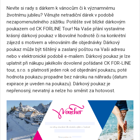
Nevíte si rady s dárkem k vánocům či k významnému
životnímu jubileu? Věnujte netradiční dárek v podobě
nezapomenutelného zážitku. Potěšte své blízké dárkovým
poukazem od CK FORLINE Tour! Na Vaše přání vystavíme
krásný dárkový poukaz v libovolné hodnotě či na konkrétní
zájezd s motivem a věnováním dle objednávky. Dárkový
poukaz může být tištěný a zaslaný poštou na Vaši adresu
nebo v elektronické podobě e-mailem. Dárkový poukaz je lze
uplatnit při nákupu jakékoliv dovolené pořádané CK FOR-LINE
tour, s.r.o. s platností jeden rok od objednání poukazu, poté
hodnota poukazu propadne bez nároku na náhradu (datum
expirace je uveden na poukazu). Dárkový poukaz je
nepřenosný, nevratný a nelze ho směnit za hotovost.