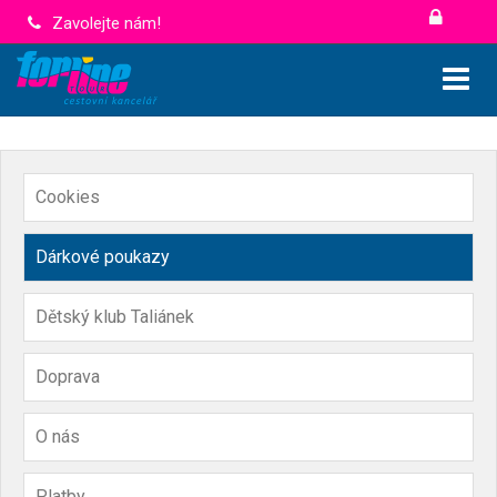
Zavolejte nám!
Cookies
Dárkové poukazy
Dětský klub Taliánek
Doprava
O nás
Platby