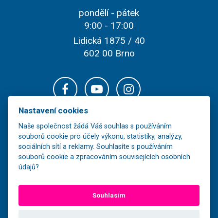
pondělí - pátek
9:00 - 17:00
Lidická 1875 / 40
602 00 Brno
Nastavení cookies
Naše společnost žádá Váš souhlas s používáním
souborů cookie pro účely výkonu, statistiky, analýzy,
sociálních sítí a reklamy. Souhlasíte s používáním
souborů cookie a zpracováním souvisejících osobních
údajů?
Veškerý obsah těchto stránek je majetkem společnosti FOR-LINE TOUR,
Souhlasím
s.r.o. a jeho další šíření bez souhlasu vlastníka je nezákonné.