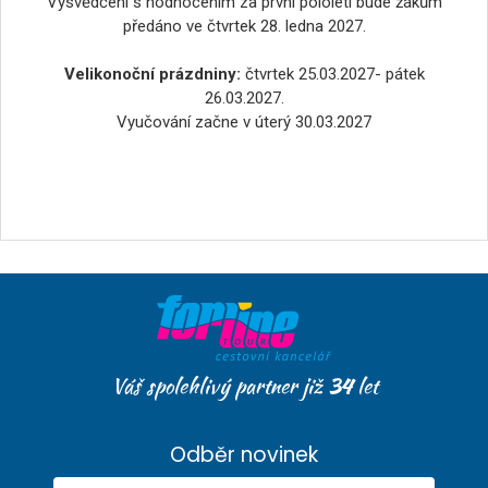
Vysvědčení s hodnocením za první pololetí bude žákům
předáno ve čtvrtek 28. ledna 2027.
Velikonoční prázdniny:
čtvrtek 25.03.2027- pátek
26.03.2027.
Vyučování začne v úterý 30.03.2027
Váš spolehlivý partner již
34
let
Odběr novinek