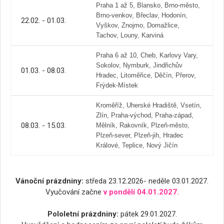
Praha 1 až 5, Blansko, Brno-město,
Brno-venkov, Břeclav, Hodonín,
22.02. - 01.03.
Vyškov, Znojmo, Domažlice,
Tachov, Louny, Karviná
Praha 6 až 10, Cheb, Karlovy Vary,
Sokolov, Nymburk, Jindřichův
01.03. - 08.03.
Hradec, Litoměřice, Děčín, Přerov,
Frýdek-Místek
Kroměříž, Uherské Hradiště, Vsetín,
Zlín, Praha-východ, Praha-západ,
08.03. - 15.03.
Mělník, Rakovník, Plzeň-město,
Plzeň-sever, Plzeň-jih, Hradec
Králové, Teplice, Nový Jičín
Vánoční prázdniny:
středa 23.12.2026- neděle 03.01.2027.
Vyučování začne
v pondělí 04.01.2027.
Pololetní prázdniny:
pátek 29.01.2027.