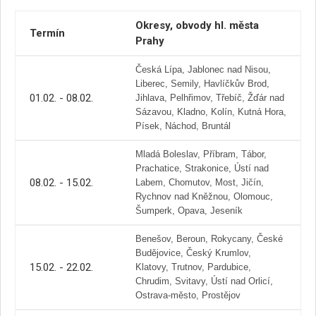
Okresy, obvody hl. města
Termín
Prahy
Česká Lípa, Jablonec nad Nisou,
Liberec, Semily, Havlíčkův Brod,
01.02. - 08.02.
Jihlava, Pelhřimov, Třebíč, Žďár nad
Sázavou, Kladno, Kolín, Kutná Hora,
Písek, Náchod, Bruntál
Mladá Boleslav, Příbram, Tábor,
Prachatice, Strakonice, Ústí nad
08.02. - 15.02.
Labem, Chomutov, Most, Jičín,
Rychnov nad Kněžnou, Olomouc,
Šumperk, Opava, Jeseník
Benešov, Beroun, Rokycany, České
Budějovice, Český Krumlov,
15.02. - 22.02.
Klatovy, Trutnov, Pardubice,
Chrudim, Svitavy, Ústí nad Orlicí,
Ostrava-město, Prostějov