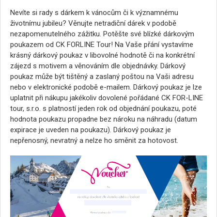
Nevíte si rady s dárkem k vánocům či k významnému
životnímu jubileu? Věnujte netradiční dárek v podobě
nezapomenutelného zážitku. Potěšte své blízké dárkovým
poukazem od CK FORLINE Tour! Na Vaše přání vystavíme
krásný dárkový poukaz v libovolné hodnotě či na konkrétní
zájezd s motivem a věnováním dle objednávky. Dárkový
poukaz může být tištěný a zaslaný poštou na Vaši adresu
nebo v elektronické podobě e-mailem. Dárkový poukaz je lze
uplatnit při nákupu jakékoliv dovolené pořádané CK FOR-LINE
tour, s.r.o. s platností jeden rok od objednání poukazu, poté
hodnota poukazu propadne bez nároku na náhradu (datum
expirace je uveden na poukazu). Dárkový poukaz je
nepřenosný, nevratný a nelze ho směnit za hotovost.