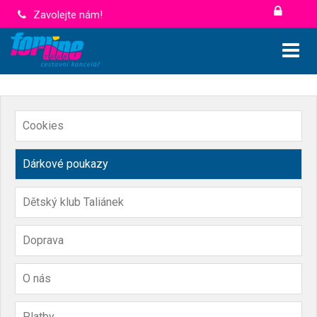
Zavolejte nám!
Cookies
Dárkové poukazy
Dětský klub Taliánek
Doprava
O nás
Platby