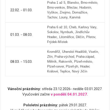
Praha 1 až 5, Blansko, Brno-město,
Brno-venkov, Břeclav, Hodonín,
22.02. - 01.03.
Vyškov, Znojmo, Domažlice,
Tachov, Louny, Karviná
Praha 6 až 10, Cheb, Karlovy Vary,
Sokolov, Nymburk, Jindřichův
01.03. - 08.03.
Hradec, Litoměřice, Děčín, Přerov,
Frýdek-Místek
Kroměříž, Uherské Hradiště, Vsetín,
Zlín, Praha-východ, Praha-západ,
08.03. - 15.03.
Mělník, Rakovník, Plzeň-město,
Plzeň-sever, Plzeň-jih, Hradec
Králové, Teplice, Nový Jičín
Vánoční prázdniny:
středa 23.12.2026- neděle 03.01.2027.
Vyučování začne
v pondělí 04.01.2027.
Pololetní prázdniny:
pátek 29.01.2027.