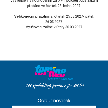
Vysvědčení s hodnocením za první pololetí bude žákům
předáno ve čtvrtek 28. ledna 2027.
Velikonoční prázdniny:
čtvrtek 25.03.2027- pátek
26.03.2027.
Vyučování začne v úterý 30.03.2027
Váš spolehlivý partner již
34
let
Odběr novinek