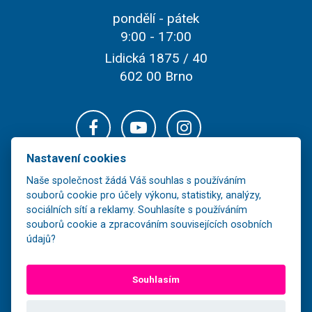
pondělí - pátek
9:00 - 17:00
Lidická 1875 / 40
602 00 Brno
Nastavení cookies
Naše společnost žádá Váš souhlas s používáním
souborů cookie pro účely výkonu, statistiky, analýzy,
sociálních sítí a reklamy. Souhlasíte s používáním
souborů cookie a zpracováním souvisejících osobních
údajů?
Veškerý obsah těchto stránek je majetkem společnosti FOR-LINE TOUR,
Souhlasím
s.r.o. a jeho další šíření bez souhlasu vlastníka je nezákonné.