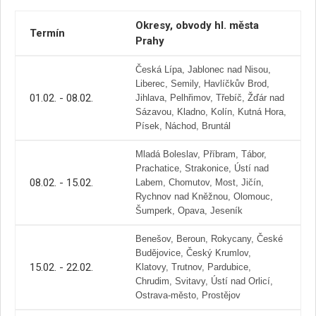
Okresy, obvody hl. města
Termín
Prahy
Česká Lípa, Jablonec nad Nisou,
Liberec, Semily, Havlíčkův Brod,
01.02. - 08.02.
Jihlava, Pelhřimov, Třebíč, Žďár nad
Sázavou, Kladno, Kolín, Kutná Hora,
Písek, Náchod, Bruntál
Mladá Boleslav, Příbram, Tábor,
Prachatice, Strakonice, Ústí nad
08.02. - 15.02.
Labem, Chomutov, Most, Jičín,
Rychnov nad Kněžnou, Olomouc,
Šumperk, Opava, Jeseník
Benešov, Beroun, Rokycany, České
Budějovice, Český Krumlov,
15.02. - 22.02.
Klatovy, Trutnov, Pardubice,
Chrudim, Svitavy, Ústí nad Orlicí,
Ostrava-město, Prostějov