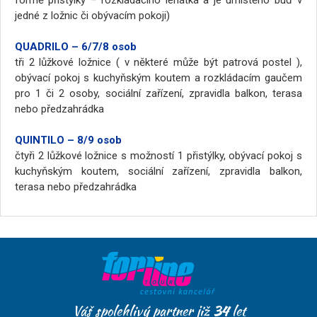
formě přistýlky – rozkládacího lehátka a je umístěno buď v
jedné z ložnic či obývacím pokoji)
QUADRILO – 6/7/8 osob
tři 2 lůžkové ložnice ( v některé může být patrová postel ),
obývací pokoj s kuchyňským koutem a rozkládacím gaučem
pro 1 či 2 osoby, sociální zařízení, zpravidla balkon, terasa
nebo předzahrádka
QUINTILO – 8/9 osob
čtyři 2 lůžkové ložnice s možností 1 přistýlky, obývací pokoj s
kuchyňským koutem, sociální zařízení, zpravidla balkon,
terasa nebo předzahrádka
Váš spolehlivý partner již
34
let