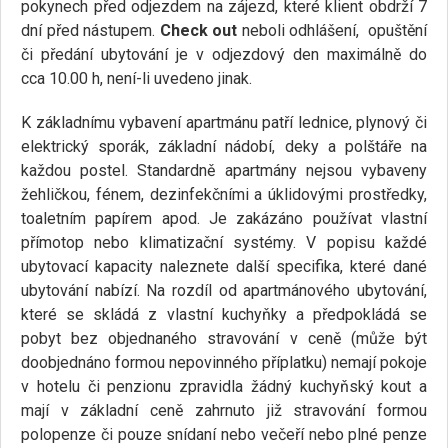
pokynech před odjezdem na zájezd, které klient obdrží 7
dní před nástupem.
Check out
neboli odhlášení, opuštění
či předání ubytování je v odjezdový den maximálně do
cca 10.00 h, není-li uvedeno jinak.
K základnímu vybavení apartmánu patří lednice, plynový či
elektrický sporák, základní nádobí, deky a polštáře na
každou postel. Standardně apartmány nejsou vybaveny
žehličkou, fénem, dezinfekčními a úklidovými prostředky,
toaletním papírem apod. Je zakázáno používat vlastní
přímotop nebo klimatizační systémy. V popisu každé
ubytovací kapacity naleznete další specifika, které dané
ubytování nabízí. Na rozdíl od apartmánového ubytování,
které se skládá z vlastní kuchyňky a předpokládá se
pobyt bez objednaného stravování v ceně (může být
doobjednáno formou nepovinného příplatku) nemají pokoje
v hotelu či penzionu zpravidla žádný kuchyňský kout a
mají v základní ceně zahrnuto již stravování formou
polopenze či pouze snídaní nebo večeří nebo plné penze