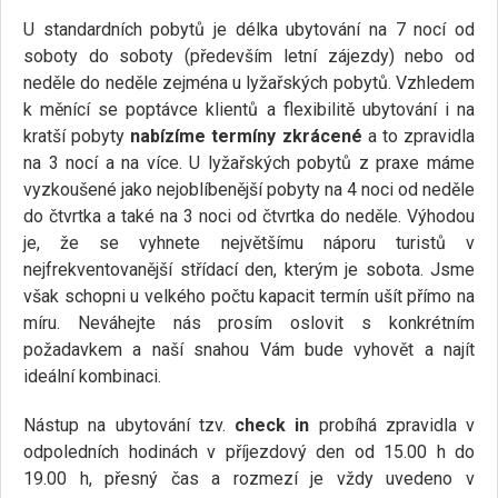
U standardních pobytů je délka ubytování na 7 nocí od
soboty do soboty (především letní zájezdy) nebo od
neděle do neděle zejména u lyžařských pobytů. Vzhledem
k měnící se poptávce klientů a flexibilitě ubytování i na
kratší pobyty
nabízíme termíny zkrácené
a to zpravidla
na 3 nocí a na více. U lyžařských pobytů z praxe máme
vyzkoušené jako nejoblíbenější pobyty na 4 noci od neděle
do čtvrtka a také na 3 noci od čtvrtka do neděle. Výhodou
je, že se vyhnete největšímu náporu turistů v
nejfrekventovanější střídací den, kterým je sobota. Jsme
však schopni u velkého počtu kapacit termín ušít přímo na
míru. Neváhejte nás prosím oslovit s konkrétním
požadavkem a naší snahou Vám bude vyhovět a najít
ideální kombinaci.
Nástup na ubytování tzv.
check in
probíhá zpravidla v
odpoledních hodinách v příjezdový den od 15.00 h do
19.00 h, přesný čas a rozmezí je vždy uvedeno v